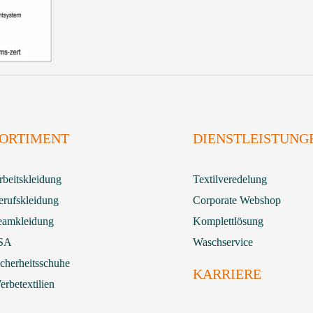
ORTIMENT
DIENSTLEISTUNG
rbeitskleidung
Textilveredelung
erufskleidung
Corporate Webshop
eamkleidung
Komplettlösung
SA
Waschservice
icherheitsschuhe
KARRIERE
rbetextilien