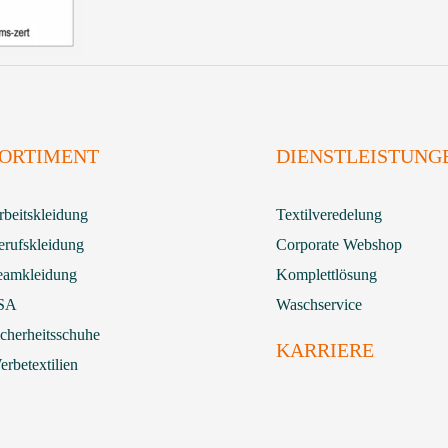
ORTIMENT
DIENSTLEISTUNG
rbeitskleidung
Textilveredelung
erufskleidung
Corporate Webshop
eamkleidung
Komplettlösung
SA
Waschservice
icherheitsschuhe
KARRIERE
rbetextilien