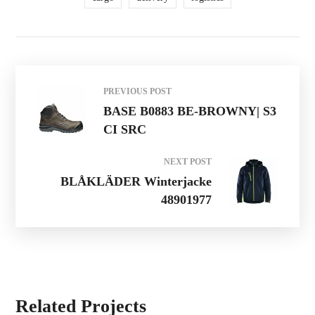
PREVIOUS POST
BASE B0883 BE-BROWNY| S3
CI SRC
NEXT POST
BLÅKLÄDER Winterjacke
48901977
Related Projects